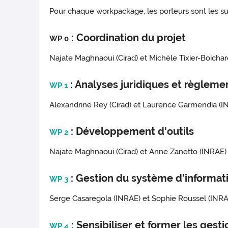
Pour chaque workpackage, les porteurs sont les sui
: Coordination du projet
WP 0
Najate Maghnaoui (Cirad) et Michèle Tixier-Boicha
: Analyses juridiques et règleme
WP 1
Alexandrine Rey (Cirad) et Laurence Garmendia (I
: Développement d'outils
WP 2
Najate Maghnaoui (Cirad) et Anne Zanetto (INRAE)
: Gestion du système d'informat
WP 3
Serge Casaregola (INRAE) et Sophie Roussel (INRAE
: Sensibiliser et former les gest
WP 4