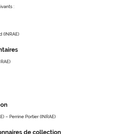
vants :
rd (INRAE)
ntaires
NRAE)
ion
) – Perrine Portier (INRAE)
ionnaires de collection